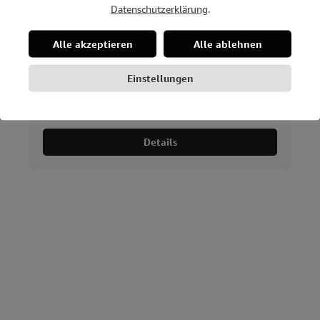
Datenschutzerklärung
.
Alle akzeptieren
Alle ablehnen
Einstellungen
MINI, schwarz, 6W, 3000K, Ø 55mm, inkl.
Treiber ON/OFF
Details