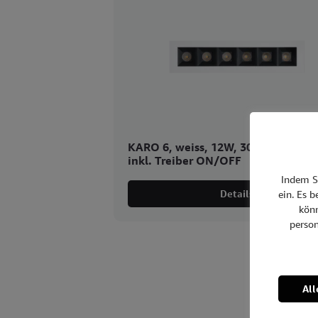
KARO 6, weiss, 12W, 3000K, 182x
inkl. Treiber ON/OFF
Indem Si
Details
ein. Es 
könn
perso
All