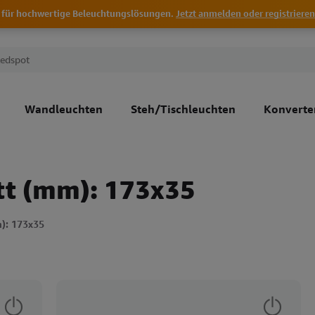
 für hochwertige Beleuchtungslösungen.
Jetzt anmelden oder registrieren
Wandleuchten
Steh/Tischleuchten
Konverte
tt (mm): 173x35
): 173x35