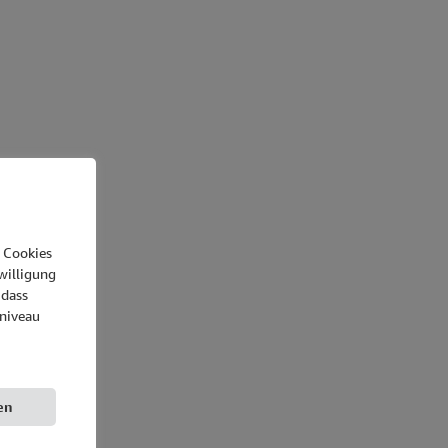
r Cookies
willigung
 dass
niveau
en