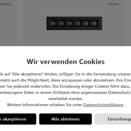
Ein/Aus
Ein/Aus
Wir verwenden Cookies
44mm,
KARO 6, schwarz, 12W, 3000K,
182x44mm, inkl. Treiber ON/OFF
e auf "Alle akzeptieren" klicken, willigen Sie in die Verwendung unsere
Details
besteht auch die Möglichkeit, diese anzupassen oder abzulehnen. Ihre Ein
en Sie jederzeit widerrufen. Die Einsetzung einiger Cookies führt dazu,
nenbezogene Daten in einem Drittland ohne angemessenes Datenschutz
verarbeitet werden.
Weitere Informationen erhalten Sie unter
Datenschutzerklärung
.
e akzeptieren
Alle ablehnen
Einstellung